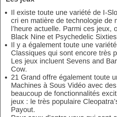
Il existe toute une variété de I-Slo
cri en matière de technologie de
l’heure actuelle. Parmi ces jeux, 
Black Nine et Psychedelic Sixties
Il y a également toute une varié
Classiques qui sont encore très p
Les jeux incluent Sevens and Bar
Cow.
21 Grand offre également toute u
Machines à Sous Vidéo avec des
beaucoup de fonctionnalités exci
jeux : le très populaire Cleopatra
Payout.