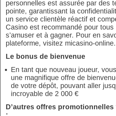
personnelles est assurée par des 
pointe, garantissant la confidential
un service clientèle réactif et com
Casino est recommandé pour tous 
s’amuser et à gagner. Pour en savoi
plateforme, visitez
micasino-online
Le bonus de bienvenue
En tant que nouveau joueur, vous 
une magnifique offre de bienven
de votre dépôt, pouvant aller ju
incroyable de 2 000 €
D’autres offres promotionnelles 
: