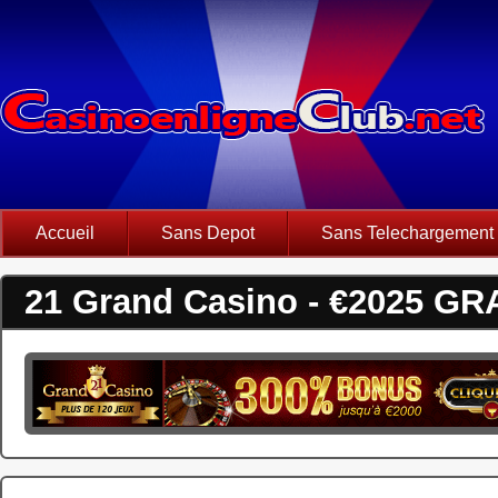
Accueil
Sans Depot
Sans Telechargement
21 Grand Casino - €2025 GR