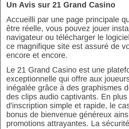
Un Avis sur 21 Grand Casino
Accueilli par une page principale q
être réelle, vous pouvez jouer inst
navigateur ou télécharger le logiciel
ce magnifique site est assuré de vo
encore et encore.
Le 21 Grand Casino est une platef
exceptionnelle qui offre aux joueu
inégalée grâce à des graphismes de
des clips audio captivants. En plu
d'inscription simple et rapide, le c
bonus de bienvenue généreux ainsi
promotions attrayantes. La sécurit