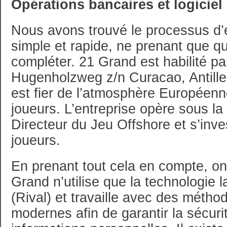
Opérations bancaires et logiciel
Nous avons trouvé le processus d’
simple et rapide, ne prenant que q
compléter. 21 Grand est habilité p
Hugenholzweg z/n Curacao, Antille
est fier de l’atmosphère Européenne
joueurs. L’entreprise opère sous la
Directeur du Jeu Offshore et s’inve
joueurs.
En prenant tout cela en compte, o
Grand n’utilise que la technologie 
(Rival) et travaille avec des méth
modernes afin de garantir la sécuri