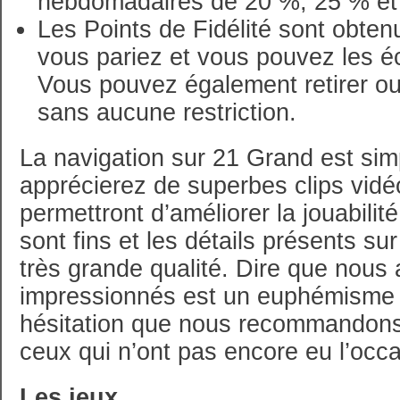
hebdomadaires de 20 %, 25 % et
Les Points de Fidélité sont obten
vous pariez et vous pouvez les 
Vous pouvez également retirer ou
sans aucune restriction.
La navigation sur 21 Grand est sim
apprécierez de superbes clips vidé
permettront d’améliorer la jouabili
sont fins et les détails présents sur
très grande qualité. Dire que nous
impressionnés est un euphémisme 
hésitation que nous recommandons
ceux qui n’ont pas encore eu l’occa
Les jeux