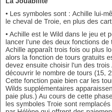
La Jouabilité
• Les symboles sont : Achille lui-m
le cheval de Troie, en plus des car
• Achille est le Wild dans le jeu et
lancer l’une des deux fonctions de t
Achille apparaît trois fois ou plus l
alors la fonction de tours gratuits 
devez ensuite choisir l'un des trois 
découvrir le nombre de tours (15,
Cette fonction paie bien car les tou
Wilds supplémentaires apparaissen
paie plus.) Au cours de cette phase
les symboles Troie sont remplacés s
par Hélène qui offrent des paiemen