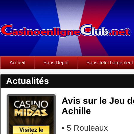
Accueil
Sans Depot
Sans Telechargement
Actualités
Avis sur le Jeu 
Achille
• 5 Rouleaux