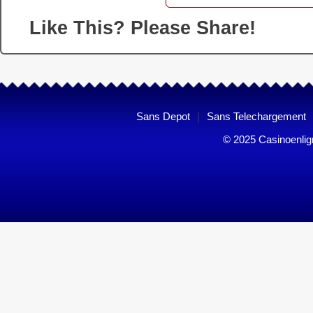
Like This? Please Share!
Sans Depot
|
Sans Telechargement
© 2025 Casinoenlig