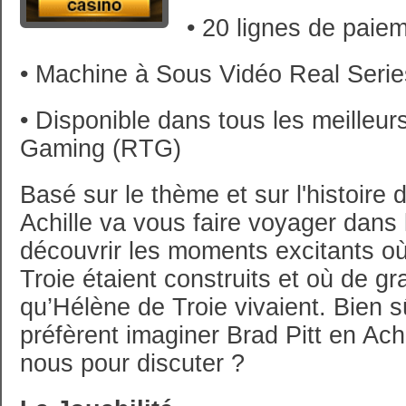
• 20 lignes de paie
• Machine à Sous Vidéo Real Serie
• Disponible dans tous les meilleu
Gaming (RTG)
Basé sur le thème et sur l'histoire 
Achille va vous faire voyager dans 
découvrir les moments excitants o
Troie étaient construits et où de g
qu’Hélène de Troie vivaient. Bien s
préfèrent imaginer Brad Pitt en Ach
nous pour discuter ?