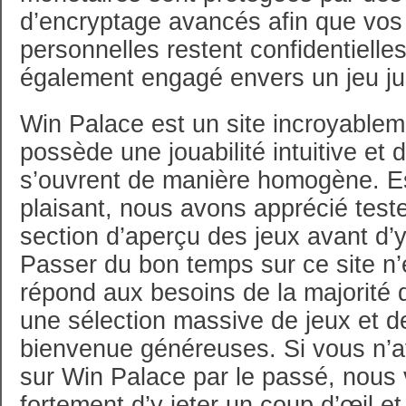
d’encryptage avancés afin que vo
personnelles restent confidentielle
également engagé envers un jeu ju
Win Palace est un site incroyable
possède une jouabilité intuitive et
s’ouvrent de manière homogène. E
plaisant, nous avons apprécié teste
section d’aperçu des jeux avant d’y
Passer du bon temps sur ce site n’es
répond aux besoins de la majorité 
une sélection massive de jeux et d
bienvenue généreuses. Si vous n’a
sur Win Palace par le passé, nou
fortement d’y jeter un coup d’œil et