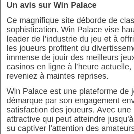
Un avis sur Win Palace
Ce magnifique site déborde de clas
sophistication. Win Palace vise haut
leader de l’industrie du jeu et à offri
les joueurs profitent du divertisseme
immense de jouir des meilleurs jeux
casinos en ligne à l’heure actuelle,
reveniez à maintes reprises.
Win Palace est une plateforme de j
démarque par son engagement enver
satisfaction des joueurs. Avec une
attractive qui peut atteindre jusqu'à
su captiver l'attention des amateurs