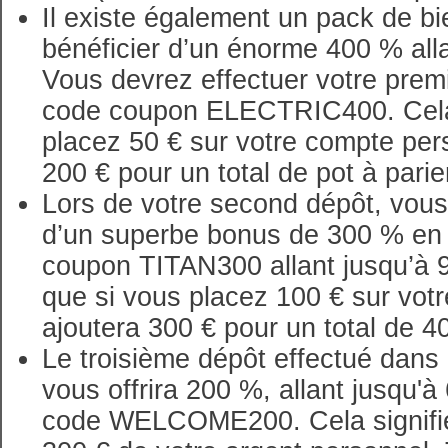
Il existe également un pack de b
bénéficier d’un énorme 400 % alla
Vous devrez effectuer votre premie
code coupon ELECTRIC400. Cela 
placez 50 € sur votre compte pers
200 € pour un total de pot à pari
Lors de votre second dépôt, vous
d’un superbe bonus de 300 % en u
coupon TITAN300 allant jusqu’à 90
que si vous placez 100 € sur votr
ajoutera 300 € pour un total de 4
Le troisième dépôt effectué dans
vous offrira 200 %, allant jusqu'à 
code WELCOME200. Cela signifie