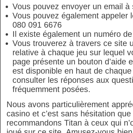
Vous pouvez envoyer un email à
Vous pouvez également appeler l
080 091 6676
Il existe également un numéro d
Vous trouverez à travers ce site
relative à chaque jeu sur lequel
page présente un bouton d’aide e
est disponible en haut de chaque
consulter les réponses aux questi
fréquemment posées.
Nous avons particulièrement appréc
casino et c’est sans hésitation que
recommandons Titan à ceux qui n’o
joué sur ce site. Amusez-vous bien