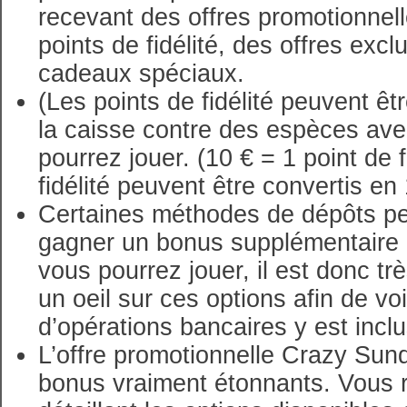
recevant des offres promotionnell
points de fidélité, des offres exc
cadeaux spéciaux.
(Les points de fidélité peuvent ê
la caisse contre des espèces ave
pourrez jouer. (10 € = 1 point de f
fidélité peuvent être convertis en 
Certaines méthodes de dépôts pe
gagner un bonus supplémentaire 
vous pourrez jouer, il est donc trè
un oeil sur ces options afin de vo
d’opérations bancaires y est incl
L’offre promotionnelle Crazy Sun
bonus vraiment étonnants. Vous 