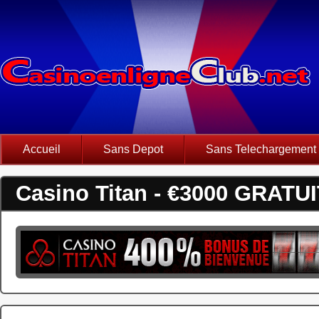
Accueil
Sans Depot
Sans Telechargement
Casino Titan - €3000 GRATU