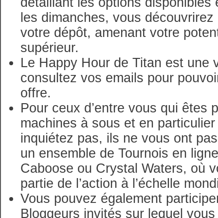
détaillant les options disponibles
les dimanches, vous découvrirez 
votre dépôt, amenant votre potent
supérieur.
Le Happy Hour de Titan est une vr
consultez vos emails pour pouvoir
offre.
Pour ceux d’entre vous qui êtes 
machines à sous et en particulier
inquiétez pas, ils ne vous ont pas
un ensemble de Tournois en lign
Caboose ou Crystal Waters, où v
partie de l’action à l’échelle mond
Vous pouvez également participe
Bloggeurs invités sur lequel vous