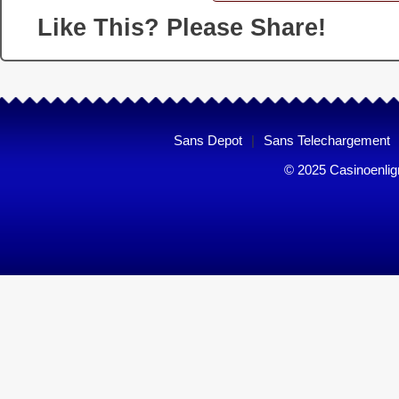
Like This? Please Share!
Sans Depot
|
Sans Telechargement
© 2025 Casinoenlig