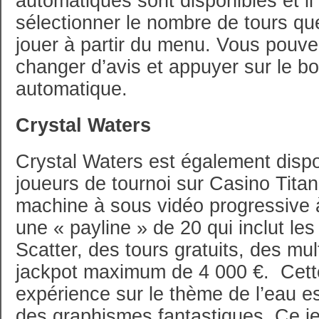
automatiques sont disponibles et il 
sélectionner le nombre de tours qu
jouer à partir du menu. Vous pouv
changer d’avis et appuyer sur le b
automatique.
Crystal Waters
Crystal Waters est également dispo
joueurs de tournoi sur Casino Titan.
machine à sous vidéo progressive 
une « payline » de 20 qui inclut le
Scatter, des tours gratuits, des mul
jackpot maximum de 4 000 €. Cett
expérience sur le thème de l’eau es
des graphismes fantastiques. Ce jeu