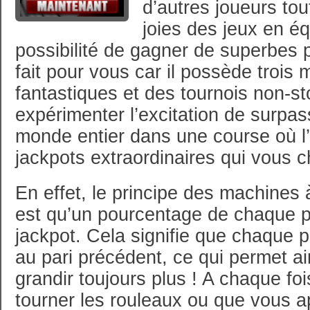
d’autres joueurs tou
joies des jeux en éq
possibilité de gagner de superbes pr
fait pour vous car il possède trois
fantastiques et des tournois non-st
expérimenter l’excitation de surpa
monde entier dans une course où l
jackpots extraordinaires qui vous c
En effet, le principe des machines
est qu’un pourcentage de chaque pa
jackpot. Cela signifie que chaque p
au pari précédent, ce qui permet ai
grandir toujours plus ! A chaque fo
tourner les rouleaux ou que vous a